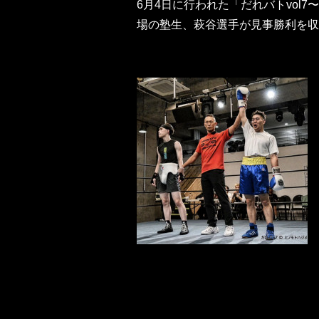
6月4日に行われた「だれバトvol7〜EX 
場の塾生、萩谷選手が見事勝利を収